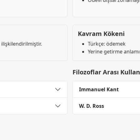
Ödevi dışsal zorlama
Kavram Kökeni
lişkilendirilmiştir.
Türkçe: ödemek
Yerine getirme anlamı
Filozoflar Arası Kulla
Immanuel Kant
W. D. Ross