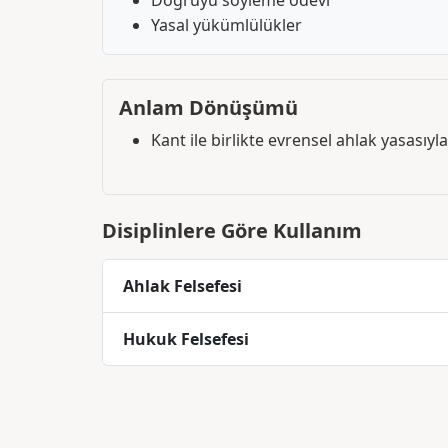
Doğruyu söyleme ödevi
Yasal yükümlülükler
Anlam Dönüşümü
Kant ile birlikte evrensel ahlak yasasıyla i
Disiplinlere Göre Kullanım
Ahlak Felsefesi
Hukuk Felsefesi