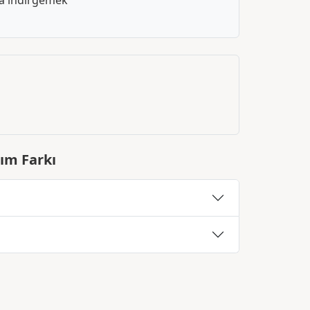
ya indirgemek
nım Farkı