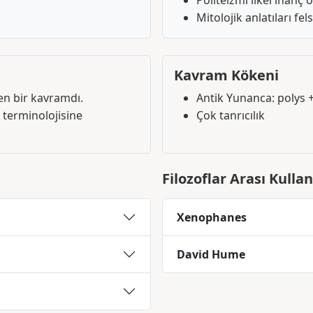
Politeizmi ilkel inanç
Mitolojik anlatıları fe
Kavram Kökeni
en bir kavramdı.
Antik Yunanca: polys 
 terminolojisine
Çok tanrıcılık
Filozoflar Arası Kulla
Xenophanes
David Hume