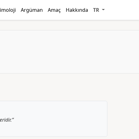
imoloji
Argüman
Amaç
Hakkında
TR
ridir.”