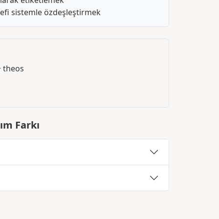
 olarak etiketlemek
lsefi sistemle özdeşleştirmek
+ theos
nım Farkı