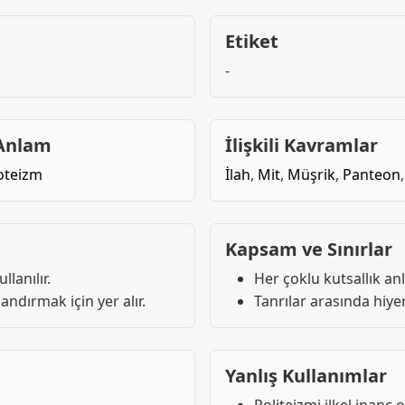
Etiket
-
 Anlam
İlişkili Kavramlar
teizm
İlah
,
Mit
,
Müşrik
,
Panteon
Kapsam ve Sınırlar
lanılır.
Her çoklu kutsallık anl
landırmak için yer alır.
Tanrılar arasında hiyer
Yanlış Kullanımlar